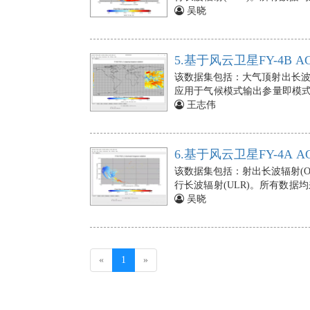
用于气候模式输出参量即模式性
吴晓
测，和西太平洋副高位置的确定。国
产品应用于气候模式、陆面模式
到地表的太阳辐射通量密度（单
5.基于风云卫星FY-4B A
收到的总的太阳辐射能，包括
该数据集包括：大气顶射出长波
及验证，为太阳能工业及森林草
应用于气候模式输出参量即模式
于气候模式、陆面模式、海洋大
监测，和西太平洋副高位置的确定
王志伟
气、气候模式及陆面模式提供
辐射分布信息。卫星 ULR 
模式性能评估，也用于地震诊断
6.基于风云卫星FY-4A AG
该数据集包括：射出长波辐射(OL
行长波辐射(ULR)。所有数据
用于气候模式输出参量即模式性
吴晓
测，和西太平洋副高位置的确定。国
产品应用于气候模式、陆面模式
到地表的太阳辐射通量密度（单
收到的总的太阳辐射能，包括
(current)
«
1
»
及验证，为太阳能工业及森林草
于气候模式、陆面模式、海洋大