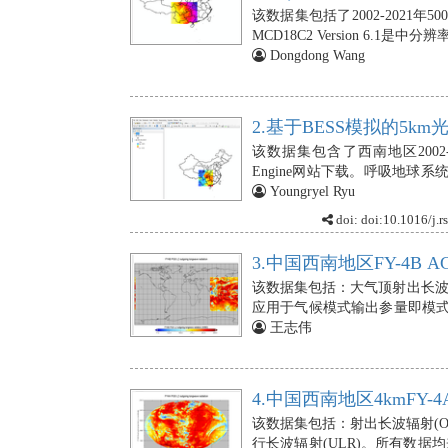
该数据集包括了2002-2021年50
MCD18C2 Version 6.1是中
级产品，每天生产0.05度(赤道56
Dongdong Wang
700纳米)的入射太阳辐射
MCD18产品基于一个原型算法
使用查找表(LUT)方法计算入射 
2.基于BESS模拟的5km光
该数据集包含了西南地区2002-2
Engine网站下载。呼吸地球
射传输、冠层光合作用、蒸腾
Youngryel Ryu
来自 MODIS 大气产品的力
doi: doi:10.1016/j.r
已经广泛应用于植被生态研究领
3.中国西南地区FY-4B A
该数据集包括：大气顶射出长波
应用于气候模式输出参量即模式
监测，和西太平洋副高位置的确定
王志伟
气、气候模式及陆面模式提供
辐射分布信息。卫星 ULR 
模式性能评估，也用于地震诊断
4.中国西南地区4kmFY-4A
该数据集包括：射出长波辐射(OL
行长波辐射(ULR)。所有数据