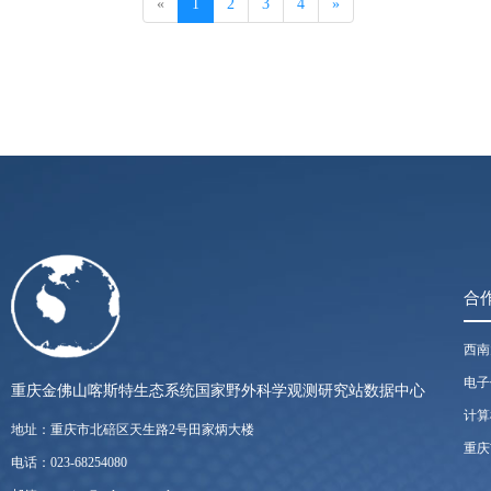
(current)
«
1
2
3
4
»
方；土壤热通量板（3块）依次埋设
壤平均温度探头（1个），埋在地
10min），若出现数据的缺失，
合
西南
电子
重庆金佛山喀斯特生态系统国家野外科学观测研究站数据中心
计算
地址：重庆市北碚区天生路2号田家炳大楼
重庆
电话：023-68254080