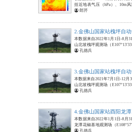
括近地表气压（hPa）、10m
（W/m-2）、下行长波辐射（W
郎芹
小时，水平空间分辨率为9 k
程模拟提供高时空分辨率的大气
2.金佛山国家站槐坪自动
本数据来自2022年1月1日-
山北坡槐坪观测场（E107°13′3
站的空气温度、相对湿度传感器分
孔德兵
式雨量计安装在10m处；风速与
朝向正南；光合有效辐射传感器
2cm、5cm、10cm、20cm
3.金佛山国家站槐坪自动
2cm、5cm、10cm、20cm、
本数据来自2021年7月1日-
块）依次埋设在地下5cm、10 
山北坡槐坪观测场（E107°13′3
个），埋在地下5 cm，在距离气
站的空气温度、相对湿度传感器分
孔德兵
的缺失，则由NAN标示。
式雨量计安装在10m处；风速与
朝向正南；光合有效辐射传感器
2cm、5cm、10cm、20cm
4.金佛山国家站酉阳龙潭
2cm、5cm、10cm、20cm、
本数据来自2022年1月1日-
块）依次埋设在地下5cm、10 
龙潭花椒基地观测场（E108°57′
个），埋在地下5 cm，在距离气
站的空气温度、相对湿度传感器分
孔德兵
的缺失，则由NAN标示。