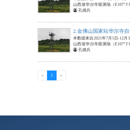
山西坡华尔寺观测场（E107°3′1
象站的空气温度、相对湿度传感器
孔德兵
斗式雨量计安装在10m处；风速
处，朝向正南；光合有效辐射传
10cm、20cm、40cm、60c
2.金佛山国家站华尔寺自
头埋设在地下2cm、5cm、10c
本数据来自2021年7月1日-
壤热通量板（3块）依次埋设在地下
山西坡华尔寺观测场（E107°3′1
温度探头（3个），埋在地下5、1
象站的空气温度、相对湿度传感器
孔德兵
10min），若出现数据的缺失，
斗式雨量计安装在10m处；风速
处，朝向正南；光合有效辐射传
10cm、20cm、40cm、60c
头埋设在地下2cm、5cm、10c
(current)
«
1
»
壤热通量板（3块）依次埋设在地下
温度探头（3个），埋在地下5、1
10min），若出现数据的缺失，