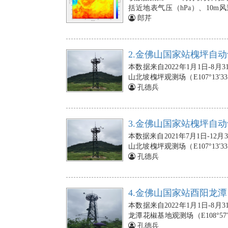
括近地表气压（hPa）、10m
（W/m-2）、下行长波辐射（W
郎芹
小时，水平空间分辨率为9 k
程模拟提供高时空分辨率的大气
2.金佛山国家站槐坪自动
本数据来自2022年1月1日-
山北坡槐坪观测场（E107°13′3
站的空气温度、相对湿度传感器分
孔德兵
式雨量计安装在10m处；风速与
朝向正南；光合有效辐射传感器
2cm、5cm、10cm、20cm
3.金佛山国家站槐坪自动
2cm、5cm、10cm、20cm、
本数据来自2021年7月1日-
块）依次埋设在地下5cm、10 
山北坡槐坪观测场（E107°13′3
个），埋在地下5 cm，在距离气
站的空气温度、相对湿度传感器分
孔德兵
的缺失，则由NAN标示。
式雨量计安装在10m处；风速与
朝向正南；光合有效辐射传感器
2cm、5cm、10cm、20cm
4.金佛山国家站酉阳龙潭
2cm、5cm、10cm、20cm、
本数据来自2022年1月1日-
块）依次埋设在地下5cm、10 
龙潭花椒基地观测场（E108°57′
个），埋在地下5 cm，在距离气
站的空气温度、相对湿度传感器分
孔德兵
的缺失，则由NAN标示。