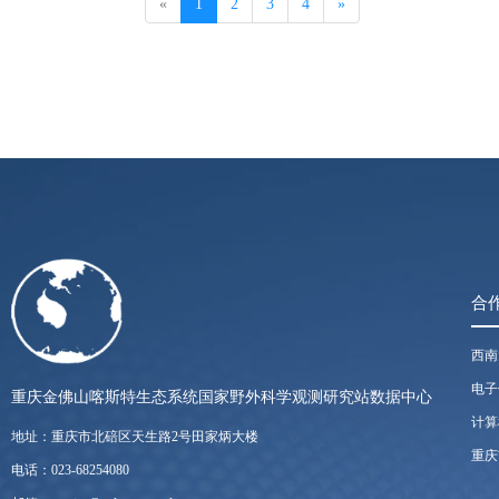
(current)
«
1
2
3
4
»
方；土壤热通量板（3块）依次埋设
壤平均温度探头（1个），埋在地
10min），若出现数据的缺失，
合
西南
电子
重庆金佛山喀斯特生态系统国家野外科学观测研究站数据中心
计算
地址：重庆市北碚区天生路2号田家炳大楼
重庆
电话：023-68254080