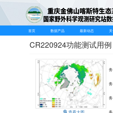
首页
数据产品
最新动态
关
CR220924功能测试用例
务
务
务
查看大图
务