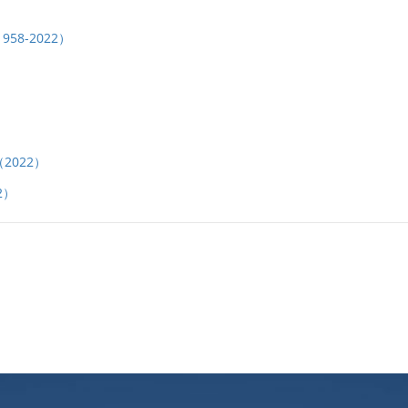
8-2022）
）
022）
2）